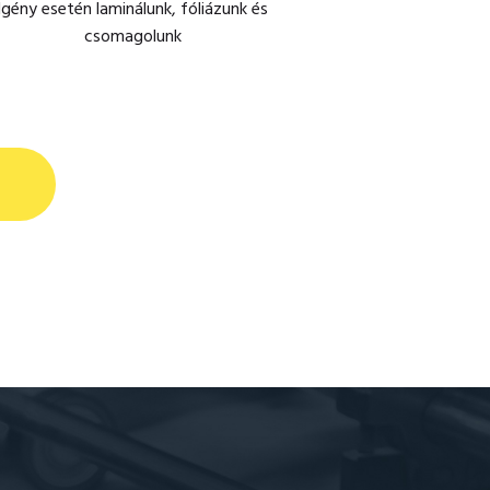
Igény esetén laminálunk, fóliázunk és
csomagolunk
!