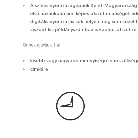
A színes nyomtatógépünk Kelet-Magyarország l
első hazánkban ami képes ofszet minőséget adni!
digitális nyomtatás sok helyen meg sem közelí
viszont kis példányszámban is kaphat ofszet min
Önnek ajánljuk, ha:
kisebb vagy nagyobb mennyiségre van szükség
címkére