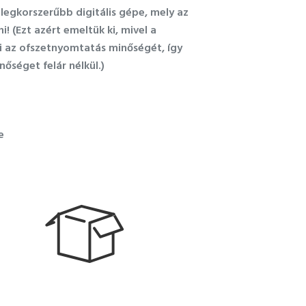
egkorszerűbb digitális gépe, mely az
 (Ezt azért emeltük ki, mivel a
ti az ofszetnyomtatás minőségét, így
őséget felár nélkül.)
e